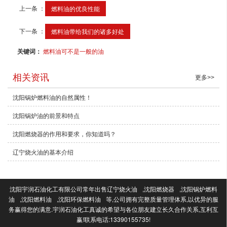
上一条 ：
燃料油的优良性能
下一条 ：
燃料油带给我们的诸多好处
关键词：
燃料油可不是一般的油
相关资讯
更多>>
沈阳锅炉燃料油的自然属性！
沈阳锅炉油的前景和特点
沈阳燃烧器​的作用和要求，你知道吗？
辽宁烧火油的基本介绍
沈阳宇润石油化工有限公司常年出售
辽宁烧火油
,
沈阳燃烧器
,
沈阳锅炉燃料
油
,
沈阳燃料油
,
沈阳环保燃料油
等,公司拥有完整质量管理体系,以优异的服
务赢得您的满意.宇润石油化工真诚的希望与各位朋友建立长久合作关系,互利互
赢!联系电话:13390155735!