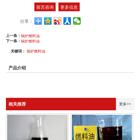
留言咨询
更多信息
分享：
上一条：
锅炉燃料油
下一条：
锅炉燃料油
关键词：
锅炉燃料油
产品介绍
相关推荐
更多>>