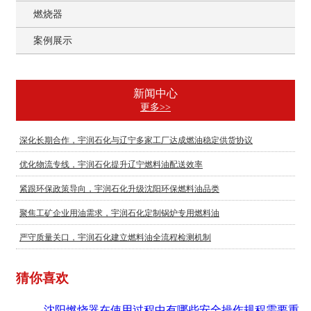
燃烧器
案例展示
新闻中心
更多>>
深化长期合作，宇润石化与辽宁多家工厂达成燃油稳定供货协议
优化物流专线，宇润石化提升辽宁燃料油配送效率
紧跟环保政策导向，宇润石化升级沈阳环保燃料油品类
聚焦工矿企业用油需求，宇润石化定制锅炉专用燃料油
严守质量关口，宇润石化建立燃料油全流程检测机制
猜你喜欢
沈阳燃烧器在使用过程中有哪些安全操作规程需要重