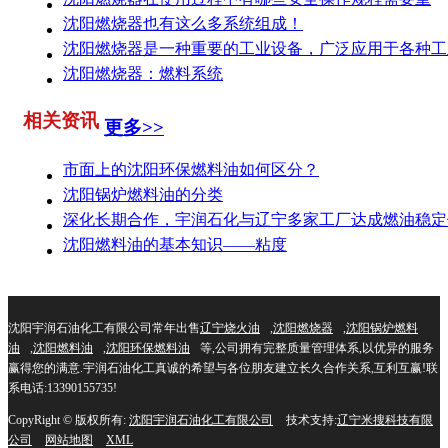
沈阳燃烧器也有这么多系统组成！
沈阳燃烧器是一种重要的工业设备，广泛应用于各种工
沈阳燃烧器：燃料系统
相关资讯
更多>>
市面上的沈阳环保燃料油如何区分？
沈阳锅炉燃料油的分类
深化长期合作，宇润石化与辽宁多家工厂达成燃油稳定
沈阳燃料油的基本知识——粘度
沈阳宇润石油化工有限公司常年出售
辽宁烧火油
,
沈阳燃烧器
,
沈阳锅炉燃料
油
,
沈阳燃料油
,
沈阳环保燃料油
等,公司拥有完整质量管理体系,以优异的服务
赢得您的满意.宇润石油化工真诚的希望与各位朋友建立长久合作关系,互利互赢!联
系电话:13390155735!
CopyRight © 版权所有:
沈阳宇润石油化工有限公司
技术支持:
辽宁米搜科技有限
公司
网站地图
XML