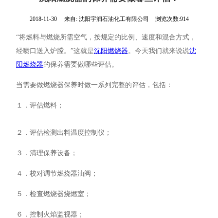
2018-11-30
来自:
沈阳宇润石油化工有限公司
浏览次数:914
“将燃料与燃烧所需空气，按规定的比例、速度和混合方式，
经喷口送入炉膛。”这就是
沈阳燃烧器
。今天我们就来说说
沈
阳燃烧器
的保养需要做哪些评估。
当需要做燃烧器保养时做一系列完整的评估，包括：
１．评估燃料；
２．评估检测出料温度控制仪；
３．清理保养设备；
４．校对调节燃烧器油阀；
５．检查燃烧器烧燃室；
６．控制火焰监视器；