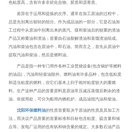
色粘度高，含有许多非烃化合物、胶质和沥青质。
差异在于运用和提炼的次序。通常在加工原油的过程中，
总是先别离出较轻的组分。作为成品油的一部分，它是石油加
工过程中从原油中别离出来的蒸汽、煤和柴油后的较重的渣油
产品又称重油和渣油；首要由石油裂解渣油和直馏渣油组成。
汽油和柴油包含在原油中，即石油。简而言之，首先从原油中
提取汽油和柴油，然后是燃料油。
产品是指一种专门用作各种工业焚烧设备(包含锅炉等燃料
的油品)，汽油和轻柴油除外。燃料油有许多品种，包含低粘度
和适当粘度的燃料，但它们基本上归于相对粘度较大的重燃
料。生产这种产品的首要原料是原油常压减压蒸馏后剩余的渣
油。依据用处，可分为船用内燃机炉。成品油指汽油和柴油。
沈阳环保燃料油
的性质首要取决于原油的性质及其加工方
法，而决议产品质量的首要标准和目标包含粘度、硫含量和倾
点等。发电厂运用的也有钒和钠含量的规定。大多数石油产品