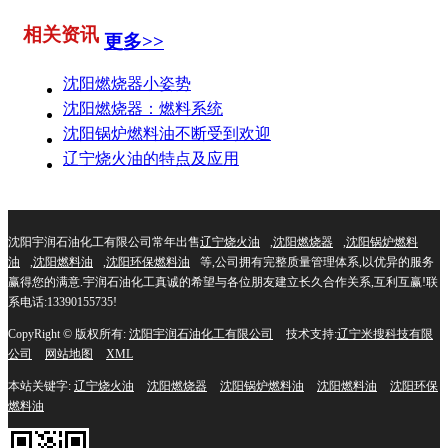
相关资讯
更多>>
沈阳燃烧器小姿势
沈阳燃烧器：燃料系统
沈阳锅炉燃料油不断受到欢迎
辽宁烧火油的特点及应用
沈阳宇润石油化工有限公司常年出售
辽宁烧火油
,
沈阳燃烧器
,
沈阳锅炉燃料
油
,
沈阳燃料油
,
沈阳环保燃料油
等,公司拥有完整质量管理体系,以优异的服务
赢得您的满意.宇润石油化工真诚的希望与各位朋友建立长久合作关系,互利互赢!联
系电话:13390155735!
CopyRight © 版权所有:
沈阳宇润石油化工有限公司
技术支持:
辽宁米搜科技有限
公司
网站地图
XML
本站关键字:
辽宁烧火油
沈阳燃烧器
沈阳锅炉燃料油
沈阳燃料油
沈阳环保
燃料油