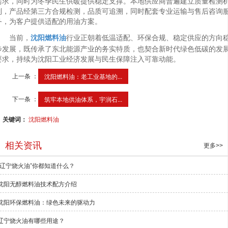
需求，同时为冬季民生供暖提供稳定支撑。本地供应商普遍建立质量检测
制，产品经第三方合规检测，品质可追溯，同时配套专业运输与售后咨询
务，为客户提供适配的用油方案。
当前，
沈阳燃料油
行业正朝着
低温适配、环保合规、稳定供应
的方向
步发展，既传承了东北能源产业的务实特质，也契合新时代绿色低碳的发
要求，持续为沈阳工业经济发展与民生保障注入可靠动能。
上一条 ：
沈阳燃料油：老工业基地的...
下一条 ：
筑牢本地供油体系，宇润石...
关键词：
沈阳燃料油
相关资讯
更多>>
“辽宁烧火油”你都知道什么？
沈阳无醇燃料油技术配方介绍
沈阳环保燃料油：绿色未来的驱动力
辽宁烧火油有哪些用途？