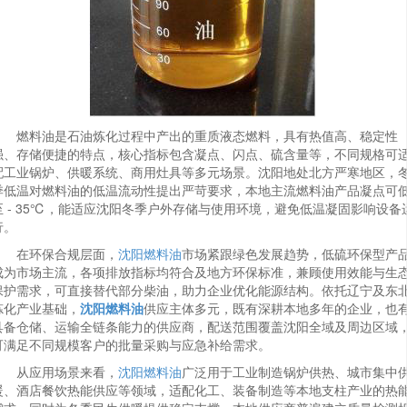
燃料油是石油炼化过程中产出的重质液态燃料，具有热值高、稳定性
强、存储便捷的特点，核心指标包含凝点、闪点、硫含量等，不同规格可
配工业锅炉、供暖系统、商用灶具等多元场景。沈阳地处北方严寒地区，
季低温对燃料油的低温流动性提出严苛要求，本地主流燃料油产品凝点可
至 - 35℃，能适应沈阳冬季户外存储与使用环境，避免低温凝固影响设备
行。
在环保合规层面，
沈阳燃料油
市场紧跟绿色发展趋势，低硫环保型产
成为市场主流，各项排放指标均符合及地方环保标准，兼顾使用效能与生
保护需求，可直接替代部分柴油，助力企业优化能源结构。依托辽宁及东
炼化产业基础，
沈阳燃料油
供应主体多元，既有深耕本地多年的企业，也
具备仓储、运输全链条能力的供应商，配送范围覆盖沈阳全域及周边区域
可满足不同规模客户的批量采购与应急补给需求。
从应用场景来看，
沈阳燃料油
广泛用于工业制造锅炉供热、城市集中
暖、酒店餐饮热能供应等领域，适配化工、装备制造等本地支柱产业的热