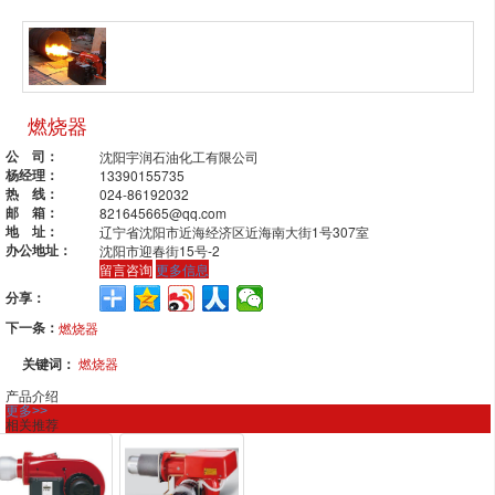
燃烧器
公 司：
沈阳宇润石油化工有限公司
杨经理：
13390155735
热 线：
024-86192032
邮 箱：
821645665@qq.com
地 址：
辽宁省沈阳市近海经济区近海南大街1号307室
办公地址：
沈阳市迎春街15号-2
留言咨询
更多信息
分享：
下一条：
燃烧器
关键词：
燃烧器
产品介绍
更多>>
相关推荐