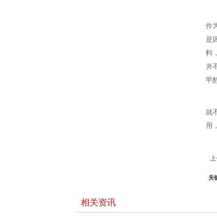
作
是
料
并
甲
就
用
上
关
相关资讯