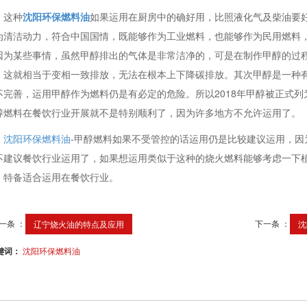
这种
沈阳环保燃料油
如果运用在厨房中的确好用，比照液化气及柴油要
为清洁动力，符合中国国情，既能够作为工业燃料，也能够作为民用燃料
因为某些事情，虽然甲醇排出的气体是非常洁净的，可是在制作甲醇的过
，这就相当于变相一致排放，无法在根本上下降碳排放。其次甲醇是一种
不完善，运用甲醇作为燃料仍是有必定的危险。所以2018年甲醇被正式
醇燃料在餐饮行业开展就不是特别顺利了，因为许多地方不允许运用了。
沈阳环保燃料油
-甲醇燃料如果不受管控的话运用仍是比较建议运用，因
不建议餐饮行业运用了，如果想运用类似于这种的烧火燃料能够考虑一下
，特备适合运用在餐饮行业。
一条 ：
下一条 ：
辽宁烧火油的特点及应用
沈
键词：
沈阳环保燃料油